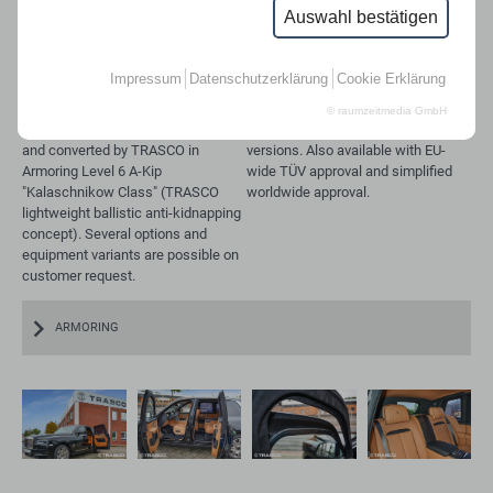
BASIEREND AUF ROLLS-ROYCE
Auswahl bestätigen
CULLINAN
Impressum
Datenschutzerklärung
Cookie Erklärung
© raumzeitmedia GmbH
Based on Rolls-Royce CULLINAN
Available as LHD and RHD
and converted by TRASCO in
versions. Also available with EU-
Armoring Level 6 A-Kip
wide TÜV approval and simplified
"Kalaschnikow Class" (TRASCO
worldwide approval.
lightweight ballistic anti-kidnapping
concept). Several options and
equipment variants are possible on
customer request.
ARMORING