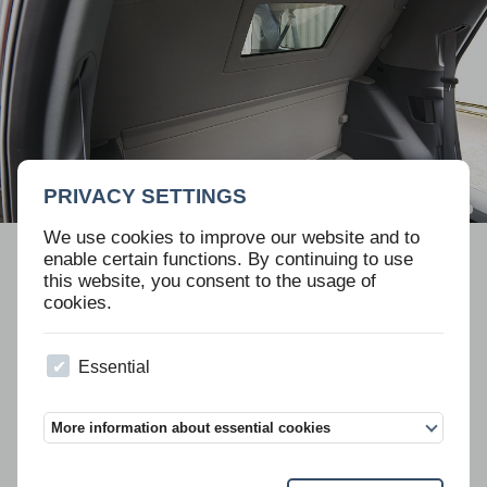
PRIVACY SETTINGS
We use cookies to improve our website and to
enable certain functions. By continuing to use
Skip
越野车
轿车
拉伸的豪华轿车
跑车
OEM
navigation
this website, you consent to the usage of
cookies.
基于林肯领航员
Essential
More information about essential cookies
提供 4 级 A-Kip“手枪级”防弹和 6 级
可根据客户要求提供多种选装和设
A-Kip“AK47级”防弹林肯领航员。两
备。提供左舵和右舵版本。还提供
种级别均为轻量化防弹概念。
欧盟范围的 TÜV莱茵认证和简化的