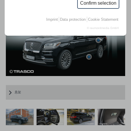
全球认证。
Confirm selection
Imprint
Data protection
Cookie Statement
© raumzeitmedia GmbH
悬架