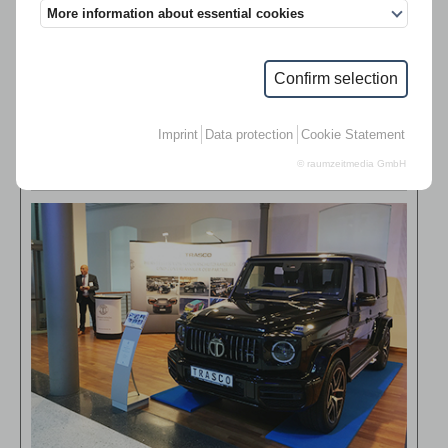
More information about essential cookies
TRASCO at the world’s largest mobility event IAA 2021 in
Munich/Germany
>>>
Confirm selection
Imprint
Data protection
Cookie Statement
© raumzeitmedia GmbH
2019年德国汽车工业大会