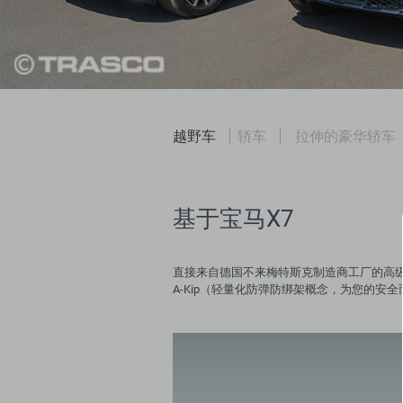
Skip
越野车
轿车
拉伸的豪华轿车
navigation
基于宝马X7
直接来自德国不来梅特斯克制造商工厂的高级防弹
A-Kip（轻量化防弹防绑架概念，为您的安