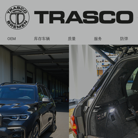
OEM
库存车辆
质量
服务
防弹