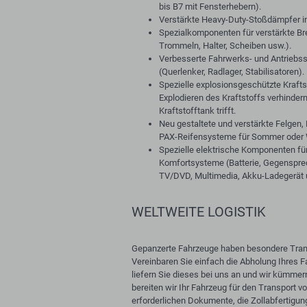
bis B7 mit Fensterhebern).
Verstärkte Heavy-Duty-Stoßdämpfer in
Spezialkomponenten für verstärkte B
Trommeln, Halter, Scheiben usw.).
Verbesserte Fahrwerks- und Antrieb
(Querlenker, Radlager, Stabilisatoren).
Spezielle explosionsgeschützte Kraftst
Explodieren des Kraftstoffs verhinder
Kraftstofftank trifft.
Neu gestaltete und verstärkte Felgen, 
PAX-Reifensysteme für Sommer oder W
Spezielle elektrische Komponenten für
Komfortsysteme (Batterie, Gegenspre
TV/DVD, Multimedia, Akku-Ladegerät 
WELTWEITE LOGISTIK
Gepanzerte Fahrzeuge haben besondere Tran
Vereinbaren Sie einfach die Abholung Ihres F
liefern Sie dieses bei uns an und wir kümme
bereiten wir Ihr Fahrzeug für den Transport 
erforderlichen Dokumente, die Zollabfertigun