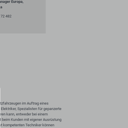
anager Europa,
ka
6 72 482
tzfahrzeugen im Auftrag eines
lektriker, Spezialisten für gepanzerte
ühren kann, entweder bei einem
rt beim Kunden mit eigener Ausrüstung
rst kompetenten Techniker können