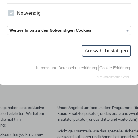
Kundendienst, Reparaturen und Fehlersuche vo
unserer Servicezentren durchführen.
r der
Notwendig
kstätten mit Hilfe des
4.
Falls umfangreichere Reparaturen erforder
s im Benutzerhandbuch.
Wartungs-, Reparatur und/oder Instandsetzung
tionen müssen bei TRASCO
durchführen.
Weitere Infos zu den Notwendigen Cookies
 in der Region des Kunden
Um die Garantie nicht zu beeinträchtigen, dür
Panzerplatten nur wie in den Kategorien 3 und
Auswahl bestätigen
tur von
unserer lokalen
 TRASCO-Technikern
Impressum
Datenschutzerklärung
Cookie Erklärung
nformationen und
© raumzeitmedia GmbH
uge haben eine exklusive
Unser Angebot umfasst zudem Programme für 
le Teilelisten. Wir liefern
Basis-Ersatzteilpakete (für das erste und zwe
die nicht im
Ersatzteilpakete (für das dritte und vierte Jahr)
ind:
Wichtige Ersatzteile wie das spezielle Sicherh
isches Glas (22 bis 73 mm
der Regel auf Lager und können bei Bedarf so