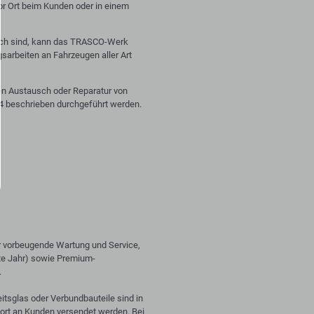
r Ort beim Kunden oder in einem
lich sind, kann das TRASCO-Werk
sarbeiten an Fahrzeugen aller Art
fen Austausch oder Reparatur von
 4 beschrieben durchgeführt werden.
vorbeugende Wartung und Service,
ite Jahr) sowie Premium-
.
eitsglas oder Verbundbauteile sind in
fort an Kunden versendet werden. Bei