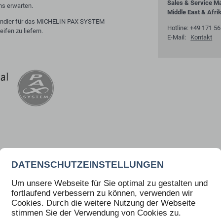
Sales & Service M
ns erwarten.
Middle East & Afri
shändler für das MICHELIN PAX SYSTEM
Hotline: +49 171 5
ifen zu liefern.
E-Mail:
Kontakt
DATENSCHUTZEINSTELLUNGEN
rschutzfahrzeug und
3.
Service und/oder Reparatur von Sonderschu
Um unsere Webseite für Sie optimal zu gestalten und
te Gewicht. Daher sind
TRASCO-Flying Doctor (geschulte Mechaniker, E
fortlaufend verbessern zu können, verwenden wir
 ist umfangreicher.
Karosserien), der detaillierte Arbeiten durchf
Cookies. Durch die weitere Nutzung der Webseite
rantiezeit des Fahrzeugs
autorisierten Kundendienstzentrum oder vor O
stimmen Sie der Verwendung von Cookies zu.
u entnehmen und basiert
und Materialien. Unsere geschulten und äuße