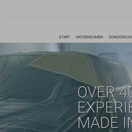
Navigation
START
UNTERNEHMEN
SONDERSCH
überspringen
OVER 4
EXPERI
MADE I