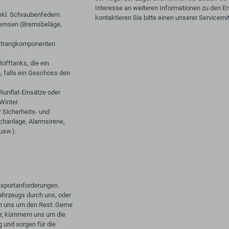
Interesse an weiteren Informationen zu den E
kl. Schraubenfedern.
kontaktieren Sie bitte einen unserer Servicemit
remsen (Bremsbeläge,
sstrangkomponenten
offtanks, die ein
n, falls ein Geschoss den
Runflat-Einsätze oder
inter.
 Sicherheits- und
chanlage, Alarmsirene,
usw.).
sportanforderungen.
.
ahrzeugs durch uns, oder
rn uns um den Rest. Gerne
vor, kümmern uns um die
g und sorgen für die