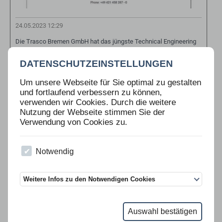
24.05.2023 12:29
Die Trasco Bremen GmbH hat das jüngste Technical Engineering
Audit im Rahmen des Jaguar Land Rover Accredited Fleet Modifier
Programme erfolgreich abgeschlossen.
DATENSCHUTZEINSTELLUNGEN
Um unsere Webseite für Sie optimal zu gestalten
und fortlaufend verbessern zu können,
verwenden wir Cookies. Durch die weitere
KOOPERATION ZWISCHEN TRASCO AND
Nutzung der Webseite stimmen Sie der
JAGUAR LAND ROVER
Verwendung von Cookies zu.
Notwendig
Weitere Infos zu den Notwendigen Cookies
Auswahl bestätigen