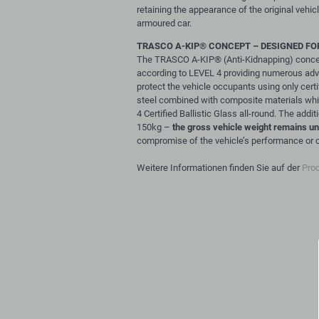
retaining the appearance of the original vehi
armoured car.
TRASCO A-KIP
®
CONCEPT – DESIGNED FO
The TRASCO A-KIP® (Anti-Kidnapping) concep
according to LEVEL 4 providing numerous adv
protect the vehicle occupants using only certif
steel combined with composite materials whic
4 Certified Ballistic Glass all-round. The addi
150kg –
the gross vehicle weight remains 
compromise of the vehicle’s performance or c
Weitere Informationen finden Sie auf der
Pro