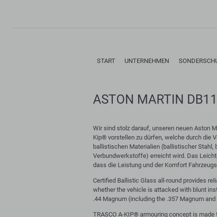
Navigation
START
UNTERNEHMEN
SONDERSCH
überspringen
ASTON MARTIN DB11
Wir sind stolz darauf, unseren neuen Aston M
Kip® vorstellen zu dürfen, welche durch die V
ballistischen Materialien (ballistischer Stahl,
Verbundwerkstoffe) erreicht wird. Das Leicht
dass die Leistung und der Komfort Fahrzeugs n
Certified Ballistic Glass all-round provides rel
whether the vehicle is attacked with blunt in
.44 Magnum (including the .357 Magnum and 9
TRASCO A-KIP® armouring concept is made to d