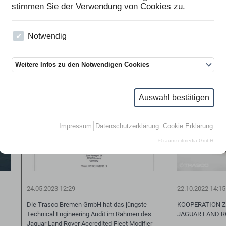
stimmen Sie der Verwendung von Cookies zu.
Notwendig
NG
TRASCO SCHLIESST JLR AUDIT E
KOOPERATI
WN
RFOLGREICH AB
AND JA
Weitere Infos zu den Notwendigen Cookies
Auswahl bestätigen
Impressum
Datenschutzerklärung
Cookie Erklärung
© raumzeitmedia GmbH
24.05.2023 12:29
22.10.2022 14:15
Die Trasco Bremen GmbH hat das jüngste
KOOPERATION 
Technical Engineering Audit im Rahmen des
JAGUAR LAND 
Jaguar Land Rover Accredited Fleet Modifier