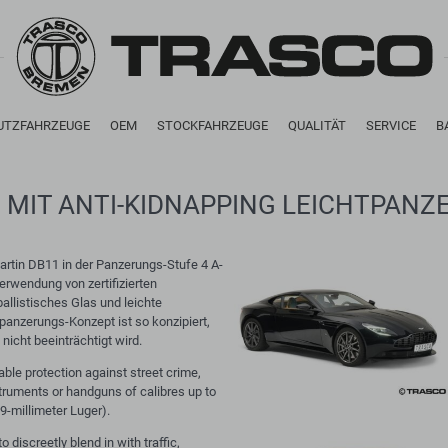
UTZFAHRZEUGE
OEM
STOCKFAHRZEUGE
QUALITÄT
SERVICE
B
 MIT ANTI-KIDNAPPING LEICHTPANZ
artin DB11 in der Panzerungs-Stufe 4 A-
erwendung von zertifizierten
 ballistisches Glas und leichte
panzerungs-Konzept ist so konzipiert,
icht beeinträchtigt wird.
iable protection against street crime,
struments or handguns of calibres up to
-millimeter Luger).
iscreetly blend in with traffic,