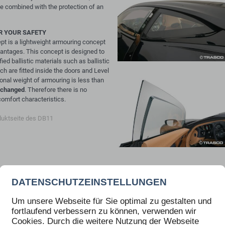
cle combined with the protection of an
R YOUR SAFETY
t is a lightweight armouring concept
antages. This concept is designed to
ied ballistic materials such as ballistic
h are fitted inside the doors and Level
tional weight of armouring is less than
unchanged
. Therefore there is no
omfort characteristics.
duktseite des DB11
DATENSCHUTZEINSTELLUNGEN
Um unsere Webseite für Sie optimal zu gestalten und
fortlaufend verbessern zu können, verwenden wir
Cookies. Durch die weitere Nutzung der Webseite