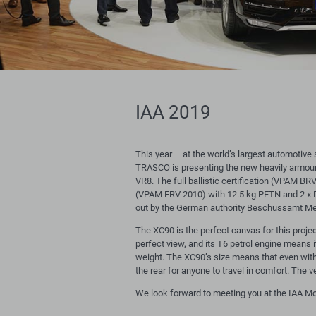
IAA 2019
This year – at the world’s largest automotiv
TRASCO is presenting the new heavily armour
VR8. The full ballistic certification (VPAM BR
(VPAM ERV 2010) with 12.5 kg PETN and 2 x 
out by the German authority Beschussamt Mel
The XC90 is the perfect canvas for this project
perfect view, and its T6 petrol engine means i
weight. The XC90’s size means that even with 
the rear for anyone to travel in comfort. The ve
We look forward to meeting you at the IAA Mo