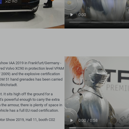
e show IAA 2019 in Frankfurt/Germany -
ed Volvo XC90 in protection level VPAM
V 2009) and the explosive certification
DM 51 hand grenades has been carried
lrichstadt.
. It sits high off the ground for a
t’s powerful enough to carry the extra
the armour, there is plenty of space in
hicle has a full EU road certification.
tor Show 2019, Hall 11, booth C02