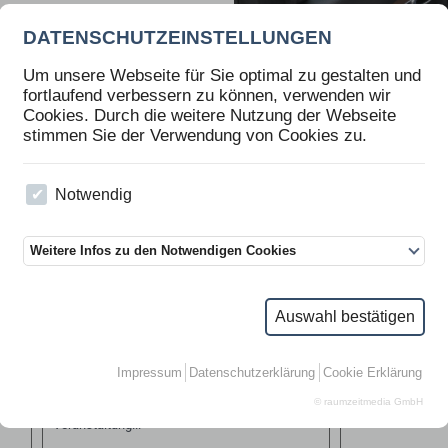
DATENSCHUTZEINSTELLUNGEN
Um unsere Webseite für Sie optimal zu gestalten und
fortlaufend verbessern zu können, verwenden wir
Cookies. Durch die weitere Nutzung der Webseite
T.O.P AUTO, BRATISLAVA/SLOWAKEI
PO
stimmen Sie der Verwendung von Cookies zu.
Notwendig
Weitere Infos zu den Notwendigen Cookies
Auswahl bestätigen
Heute wurde Mitgliedern der öffentlichen
Polscure 2024 – 
Impressum
Datenschutzerklärung
Cookie Erklärung
Verwaltung der Defender A-Kip® im Rahmen
Sicherheit.
>>>
© raumzeitmedia GmbH
einer von T.O.P Auto Bratislava veranstalteten
Veranstaltung...
>>>